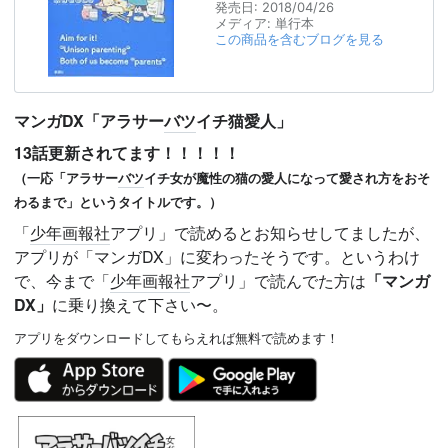
発売日:
2018/04/26
メディア:
単行本
この商品を含むブログを見る
マンガDX
「アラサー
バツ
イチ猫愛人」
13話更新されてます！！！！！
（一応「アラサー
バツ
イチ女が魔性の猫の愛人になって愛され方をおそ
わるまで」というタイトルです。）
「
少年画報社
アプリ」で読めるとお知らせしてましたが、
アプリが「マンガDX」に変わったそうです。というわけ
で、今まで「
少年画報社
アプリ」で読んでた方は
「マンガ
DX」
に乗り換えて下さい〜。
アプリをダウンロードしてもらえれば無料で読めます！